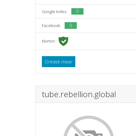
0
Google Index:
0
Facebook:
Norton:
Ontdek meer
tube.rebellion.global