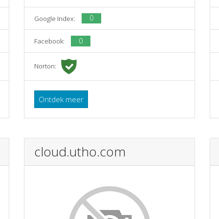
0
Google Index:
0
Facebook:
Norton:
Ontdek meer
cloud.utho.com