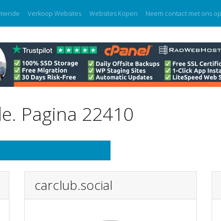
mende
Verkoop Websites
Websites Kopen
Neem contact met ons o
e. Pagina 22410
carclub.social