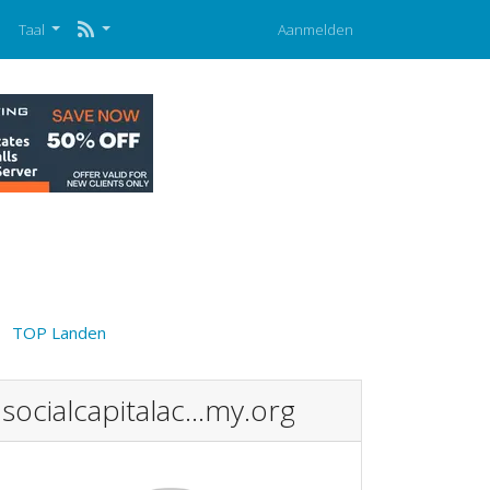
p
Taal
Aanmelden
TOP Landen
socialcapitalac...my.org