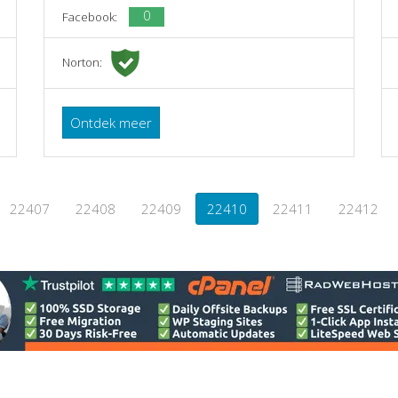
0
Facebook:
Norton:
Ontdek meer
22407
22408
22409
22410
22411
22412