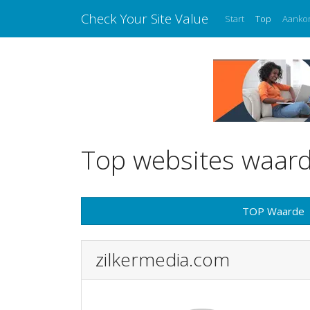
Check Your Site Value
Start
Top
Aanko
Top websites waard
TOP Waarde
zilkermedia.com