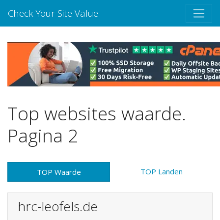
Check Your Site Value
Top websites waarde.
Pagina 2
TOP Landen
TOP Waarde
hrc-leofels.de