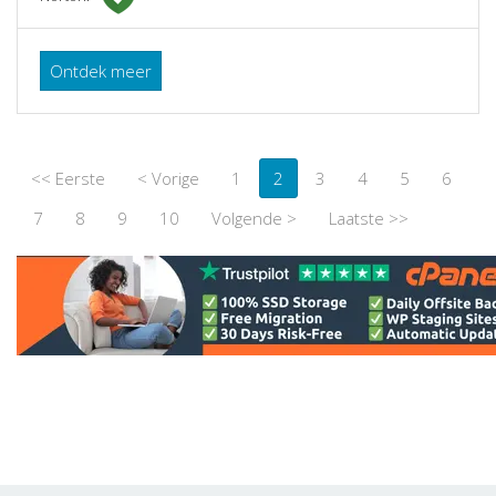
Ontdek meer
<< Eerste
< Vorige
1
2
3
4
5
6
7
8
9
10
Volgende >
Laatste >>