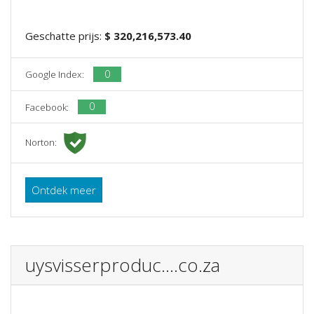
Geschatte prijs:
$ 320,216,573.40
0
Google Index:
0
Facebook:
Norton:
Ontdek meer
uysvisserproduc....co.za