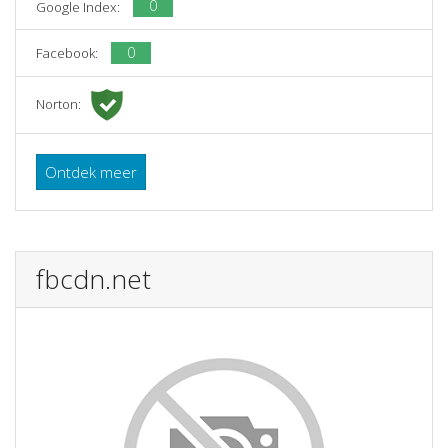
0
Google Index:
0
Facebook:
Norton:
Ontdek meer
fbcdn.net