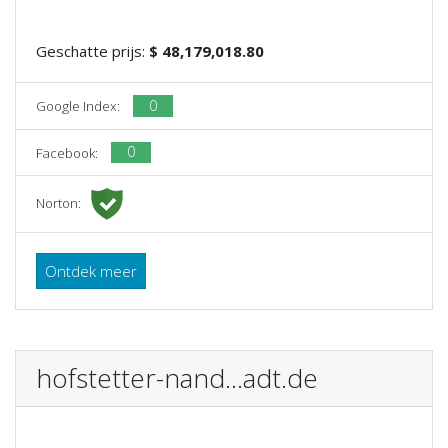
Geschatte prijs:
$ 48,179,018.80
0
Google Index:
0
Facebook:
Norton:
Ontdek meer
hofstetter-nand...adt.de