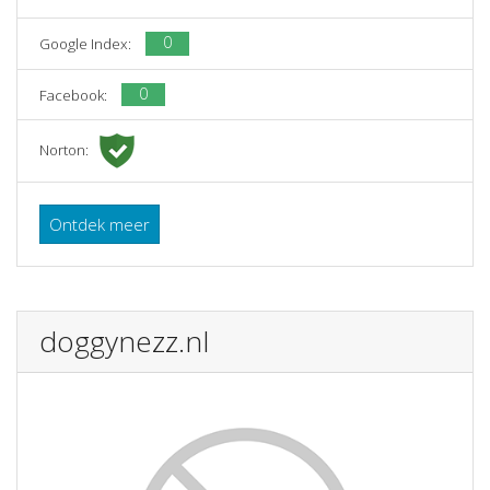
0
Google Index:
0
Facebook:
Norton:
Ontdek meer
doggynezz.nl