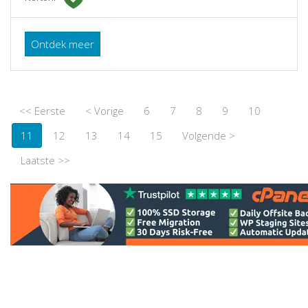
Ontdek meer
<< Eerste
< Vorige
6
7
8
9
10
11
12
13
14
15
Volgende >
Laatste >>