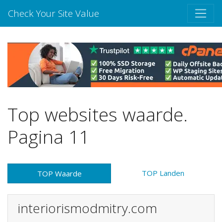
Check Your Site Value
Top websites waarde.
Pagina 11
TOP Landen
TOP Waarde
interiorismodmitry.com