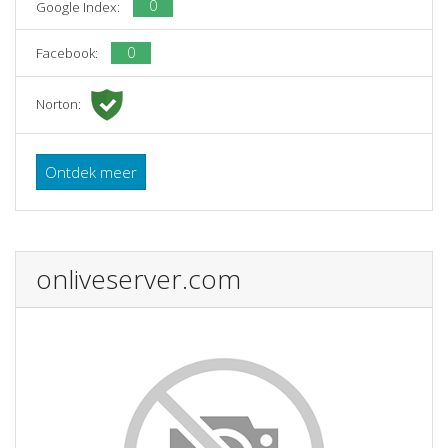
0
Google Index:
0
Facebook:
Norton:
Ontdek meer
onliveserver.com