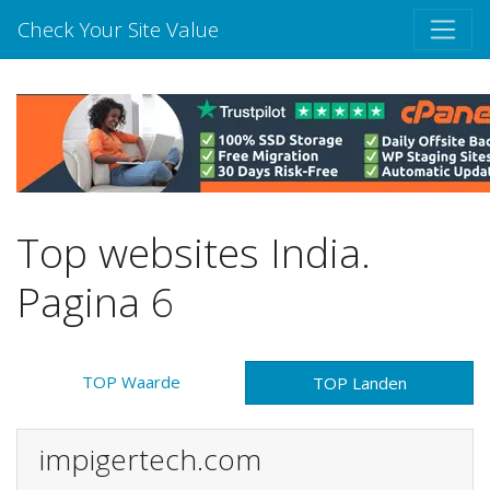
Check Your Site Value
Top websites India.
Pagina 6
TOP Waarde
TOP Landen
impigertech.com