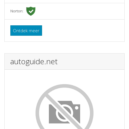
Norton:
Ontdek meer
autoguide.net