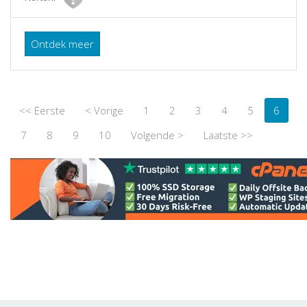
Ontdek meer
<< Eerste
< Vorige
1
2
3
4
5
6
7
8
9
10
Volgende >
Laatste >>