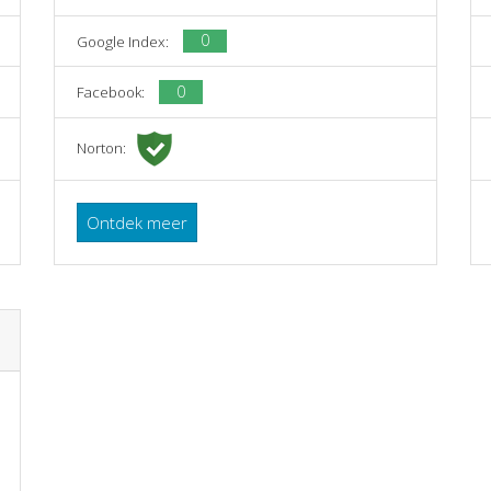
0
Google Index:
0
Facebook:
Norton:
Ontdek meer