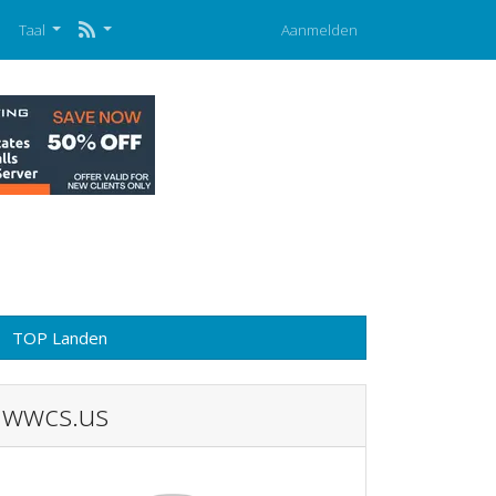
p
Taal
Aanmelden
TOP Landen
wwcs.us