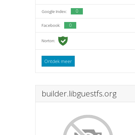
0
Google Index:
0
Facebook:
Norton:
Ontdek meer
builder.libguestfs.org