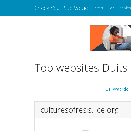
Check Your Site Value
Start
Top
Aanko
Top websites Duits
TOP Waarde
culturesofresis...ce.org