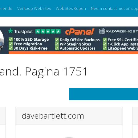
mende
Verkoop Websites
Websites Kopen
Neem contact met ons o
land. Pagina 1751
davebartlett.com