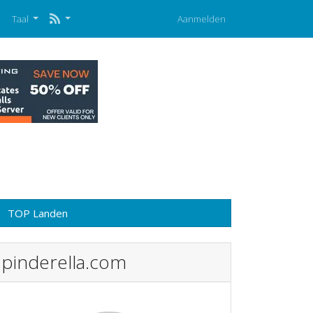
p
Taal
Aanmelden
TOP Landen
pinderella.com