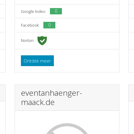
0
Google Index:
0
Facebook:
Norton:
Ontdek meer
eventanhaenger-
maack.de