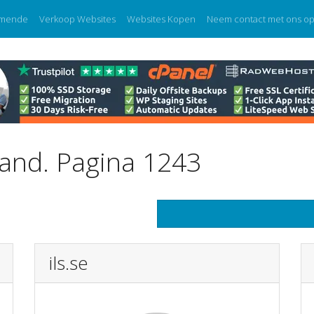
mende
Verkoop Websites
Websites Kopen
Neem contact met ons o
land. Pagina 1243
ils.se