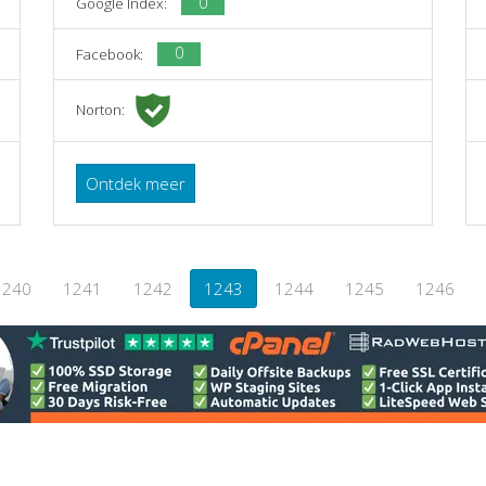
0
Google Index:
0
Facebook:
Norton:
Ontdek meer
1240
1241
1242
1243
1244
1245
1246