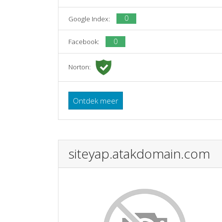
0
Google Index:
0
Facebook:
Norton:
Ontdek meer
siteyap.atakdomain.com