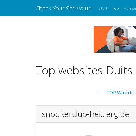
Check Your Site Value
Start
Top
Aanko
Top websites Duits
TOP Waarde
snookerclub-hei...erg.de