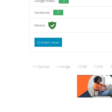
0
Google Index:
0
Facebook:
Norton:
Ontdek meer
<< Eerste
< Vorige
1238
1239