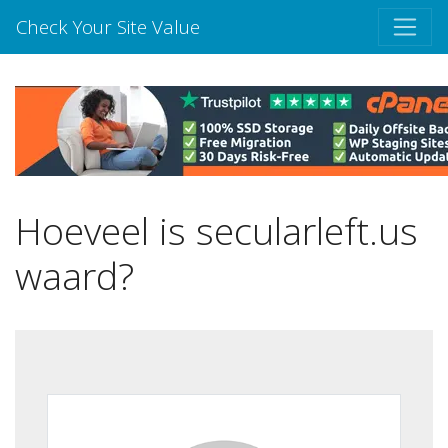
Check Your Site Value
Hoeveel is secularleft.us
waard?