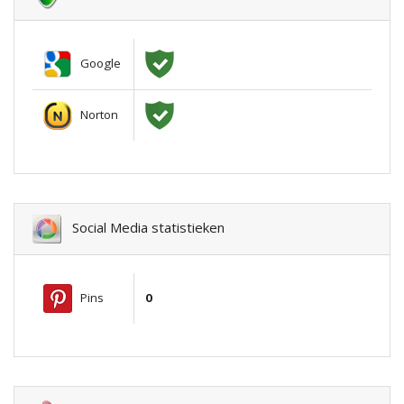
Google
Norton
Social Media statistieken
Pins
0