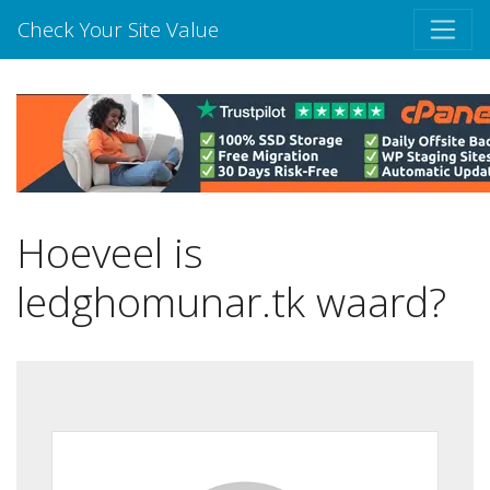
Check Your Site Value
Hoeveel is
ledghomunar.tk waard?