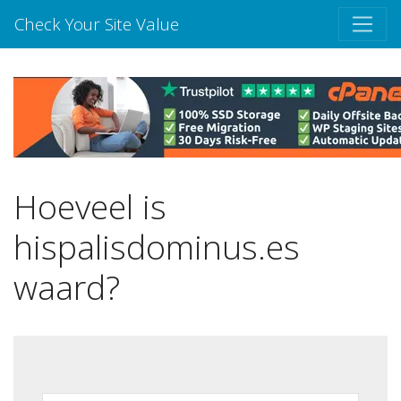
Check Your Site Value
Hoeveel is
hispalisdominus.es
waard?