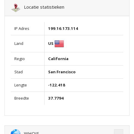
Locatie statistieken
IP Adres
199.16.173.114
US
Land
Regio
California
Stad
San Francisco
Lengte
-122.418
Breedte
37.7794
WHOIS