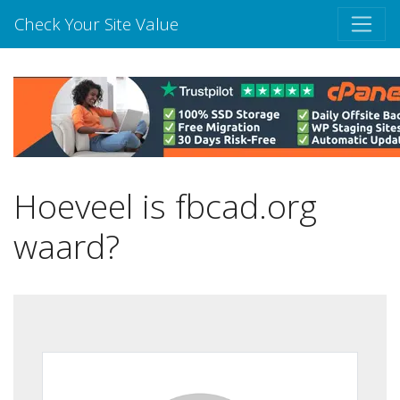
Check Your Site Value
Hoeveel is fbcad.org
waard?