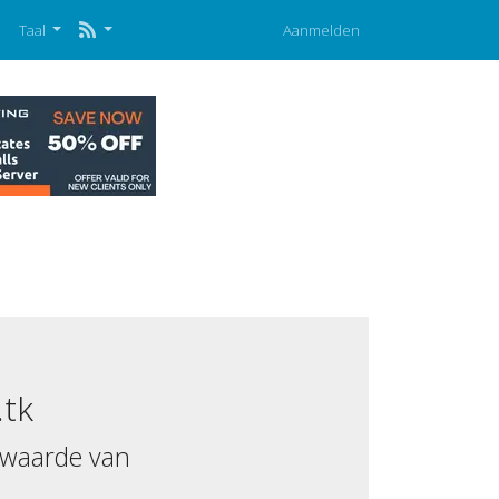
p
Taal
Aanmelden
.tk
 waarde van