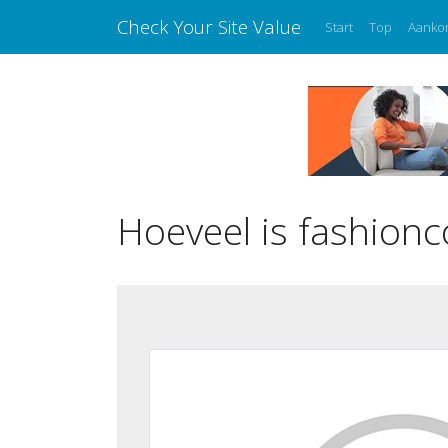
Check Your Site Value
Start
Top
Aanko
Hoeveel is fashionc