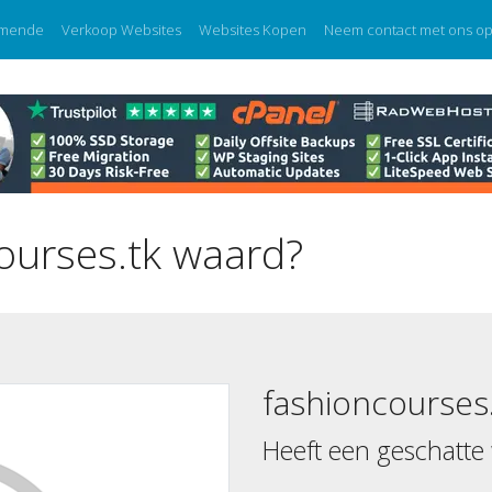
mende
Verkoop Websites
Websites Kopen
Neem contact met ons o
ourses.tk waard?
fashioncourses
Heeft een geschatte