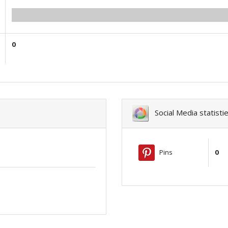
0.00
0
Social Media statisti
Pins
0