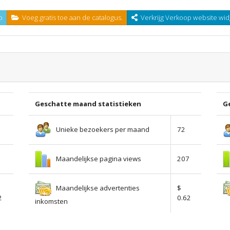
o
Voeg gratis toe aan de catalogus.
Verkrijg Verkoop website wid
Geschatte maand statistieken
Ge
Unieke bezoekers per maand
72
Maandelijkse pagina views
207
Maandelijkse advertenties
$
2
0.62
inkomsten