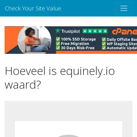
Check Your Site Value
Hoeveel is equinely.io
waard?