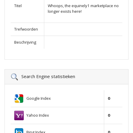
Titel
Whoops, the equinely1 marketplace no
longer exists here!
Trefwoorden
Beschrijving
Search Engine statistieken
Google Index
0
Yahoo Index
0
Bing Index
0