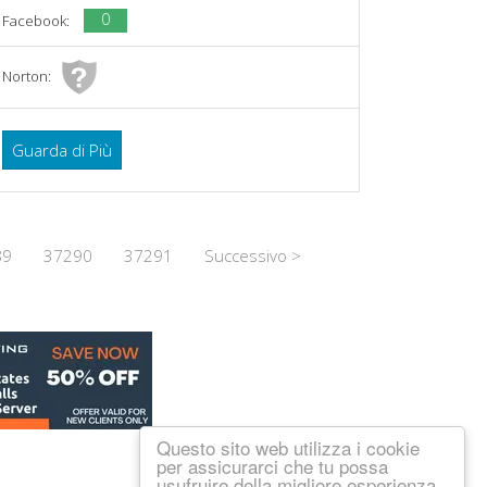
0
Facebook:
Norton:
Guarda di Più
89
37290
37291
Successivo >
Questo sito web utilizza i cookie
per assicurarci che tu possa
usufruire della migliore esperienza