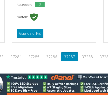
0
Facebook:
Norton:
Guarda di Più
83
37284
37285
37286
37287
37288
372