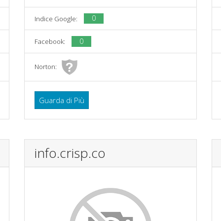
0
Indice Google:
0
Facebook:
Norton:
Guarda di Più
info.crisp.co