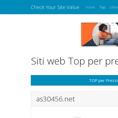
Check Your Site Value
Home
Top
Ultim
Siti web Top per pr
TOP per Prezz
as30456.net