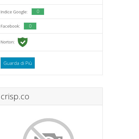
0
Indice Google:
0
Facebook:
Norton:
Guarda di Più
crisp.co