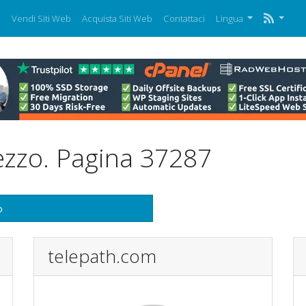
i
Vendi Siti Web
Acquista Siti Web
Contattaci
Lingua
ezzo. Pagina 37287
o
telepath.com