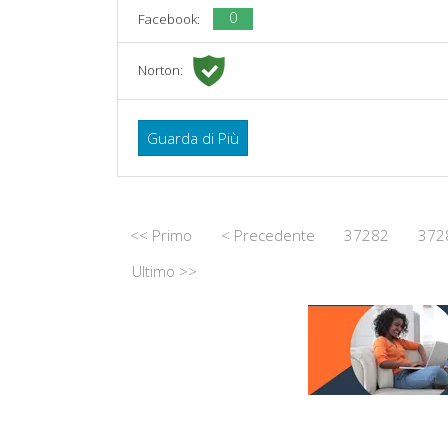
0
Facebook:
Norton:
Guarda di Più
<< Primo
< Precedente
37282
372
Ultimo >>