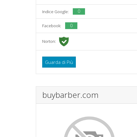
0
Indice Google:
0
Facebook:
Norton:
Guarda di Più
buybarber.com