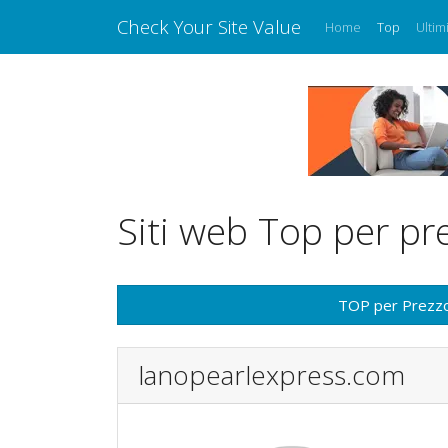
Check Your Site Value
Home
Top
Ultim
Siti web Top per pr
TOP per Prezz
lanopearlexpress.com