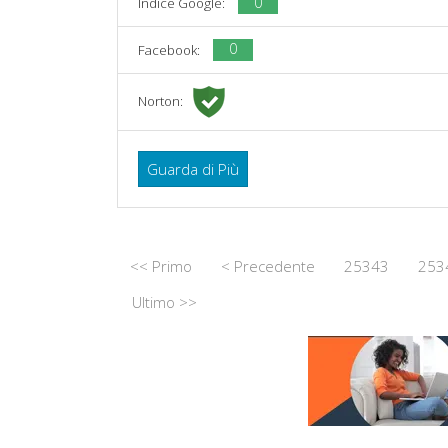
0
Indice Google:
0
Facebook:
Norton:
Guarda di Più
<< Primo
< Precedente
25343
253
Ultimo >>