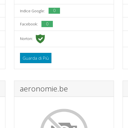
0
Indice Google:
0
Facebook:
Norton:
Guarda di Più
aeronomie.be