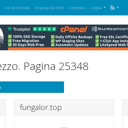
i
Vendi Siti Web
Acquista Siti Web
Contattaci
Lingua
ezzo. Pagina 25348
o
fungalor.top