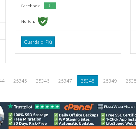
0
Facebook:
Norton:
Guarda di Più
44
25345
25346
25347
25348
25349
253