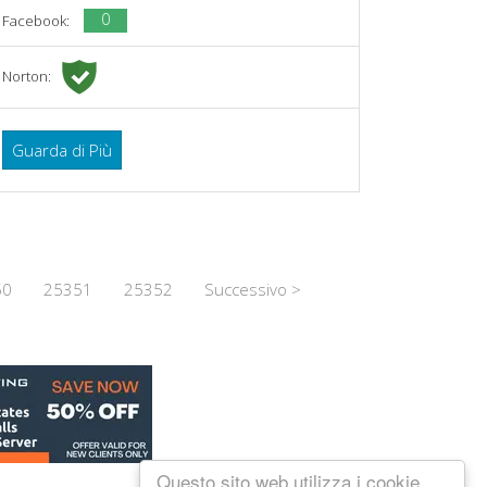
0
Facebook:
Norton:
Guarda di Più
50
25351
25352
Successivo >
Questo sito web utilizza i cookie