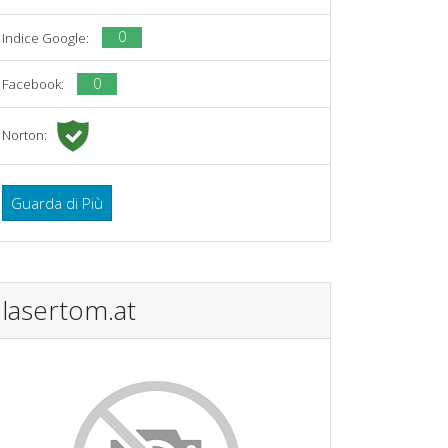
0
Indice Google:
0
Facebook:
Norton:
Guarda di Più
lasertom.at