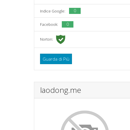
0
Indice Google:
0
Facebook:
Norton:
Guarda di Più
laodong.me