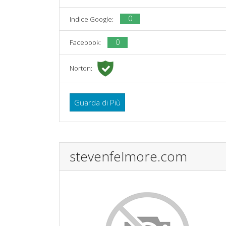
0
Indice Google:
0
Facebook:
Norton:
Guarda di Più
stevenfelmore.com