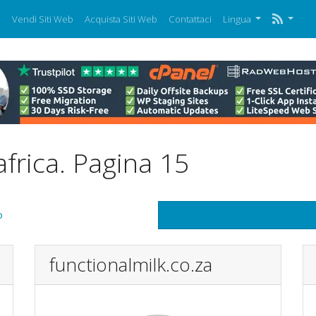
i
Vendi Siti Web
Acquista Siti Web
Contattaci
Lingua
africa. Pagina 15
o
functionalmilk.co.za