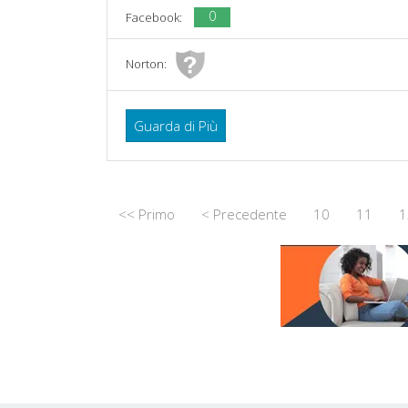
0
Facebook:
Norton:
Guarda di Più
<< Primo
< Precedente
10
11
1