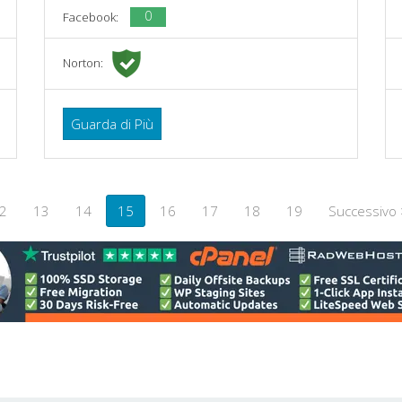
0
Facebook:
Norton:
Guarda di Più
2
13
14
15
16
17
18
19
Successivo 