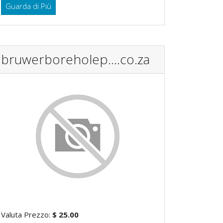
Guarda di Più
bruwerboreholep....co.za
Valuta Prezzo:
$ 25.00