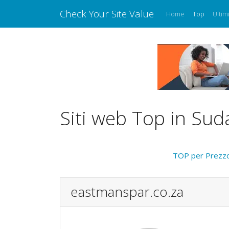
Check Your Site Value
Home
Top
Ultim
Siti web Top in Sud
TOP per Prezz
eastmanspar.co.za