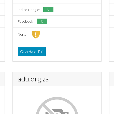
0
Indice Google:
0
Facebook:
Norton:
Guarda di Più
adu.org.za