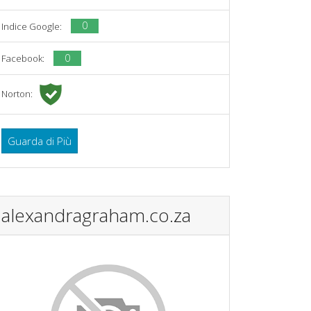
0
Indice Google:
0
Facebook:
Norton:
Guarda di Più
alexandragraham.co.za