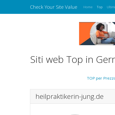
Check Your Site Value
Home
Top
Ultim
Siti web Top in Ge
TOP per Prezz
heilpraktikerin-jung.de