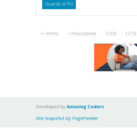
Guarda di Più
<< Primo
< Precedente
1269
1270
Developed by
Amazing Coders
Site Snapshot by PagePeeker