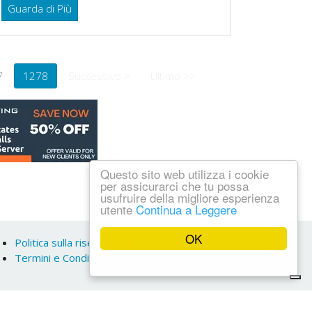
Guarda di Più
7
1278
Successivo >
Ultimo >>
Questo sito web utilizza i cookie
per assicurarci che tu possa
usufruire della migliore esperienza
utente
Continua a Leggere
OK
Politica sulla riservatezza
Termini e Condizioni