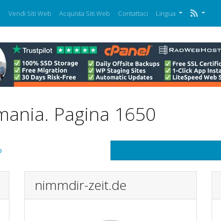
i
Vendi Siti Web
Acquista Siti Web
Contattaci
Lingua
rmania. Pagina 1650
o
nimmdir-zeit.de