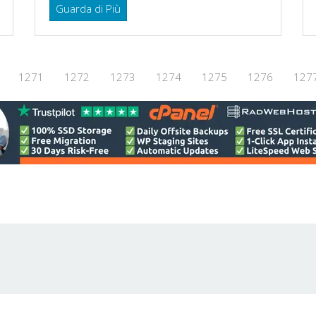
Guarda di Più
1271
1272
1273
1274
1275
1276
127
Notice at collection
Your Privacy Choices