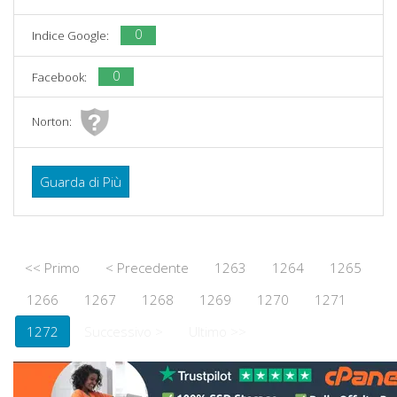
0
Indice Google:
0
Facebook:
Norton:
Guarda di Più
<< Primo
< Precedente
1263
1264
1265
1266
1267
1268
1269
1270
1271
1272
Successivo >
Ultimo >>