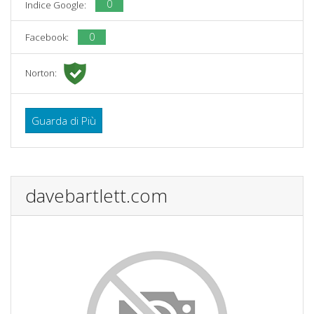
0
Indice Google:
0
Facebook:
Norton:
Guarda di Più
davebartlett.com