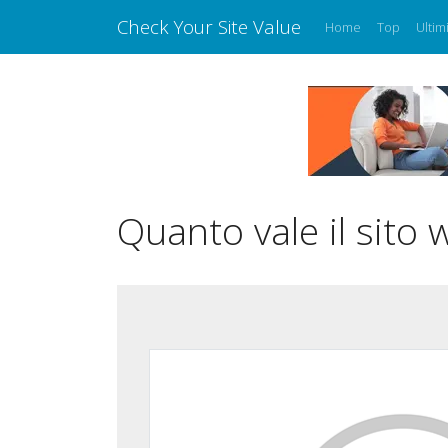
Check Your Site Value
Home
Top
Ultim
Quanto vale il sito