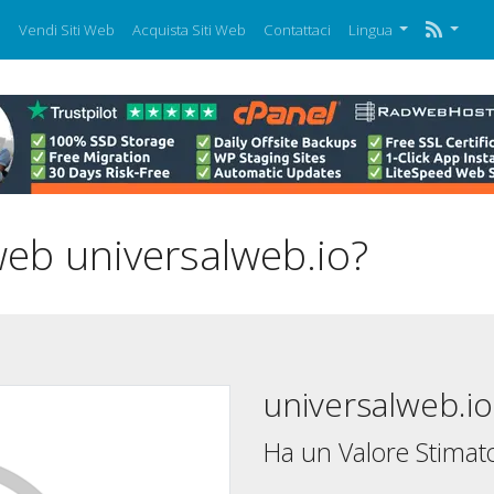
i
Vendi Siti Web
Acquista Siti Web
Contattaci
Lingua
 web universalweb.io?
universalweb.io
Ha un Valore Stimato