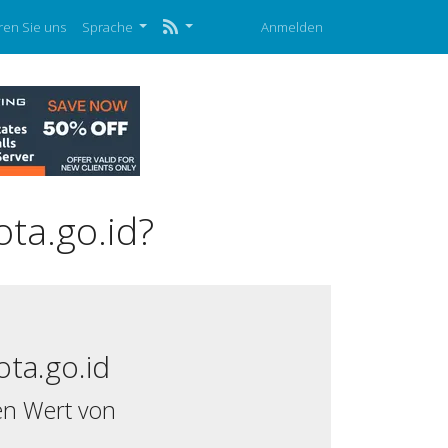
ren Sie uns
Sprache
Anmelden
ta.go.id?
ta.go.id
en Wert von