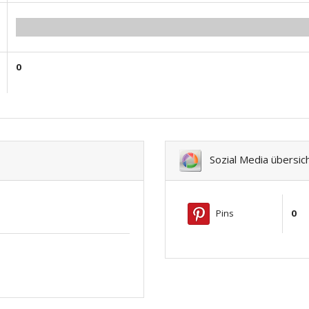
0.00
0
Sozial Media übersic
Pins
0