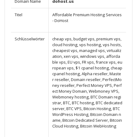
Domain Name
dohost.us
Titel
Affordable Premium Hosting Services
- DoHost
Schlüsselwörter
cheap vps, budget vps, premium vps,
cloud hosting, vps hosting, vps hosts,
cheapest vps, managed vps, virtualiz
ation, xen vps, windows vps, afforda
ble vps, EU vps, FR vps, france vps, eu
ropean vps, $1 cpanel hosting, cheap
cpanel hosting, Alpha reseller, Maste
r reseller, Domain reseller, PerfectMo
ney reseller, Perfect Money VPS, Perf
ect Money Domain, Webmoney VPS,
Webmoney hosting, BTC Domain regi
strar, BTC, BTC hosting, BTC dedicated
server, BTC VPS, Bitcoin Hosting, BTC
WordPress Hosting, Bitcoin Domain n
ame, Bitcoin Dedicated Server, Bitcoin
Cloud Hosting, Bitcoin WebHosting