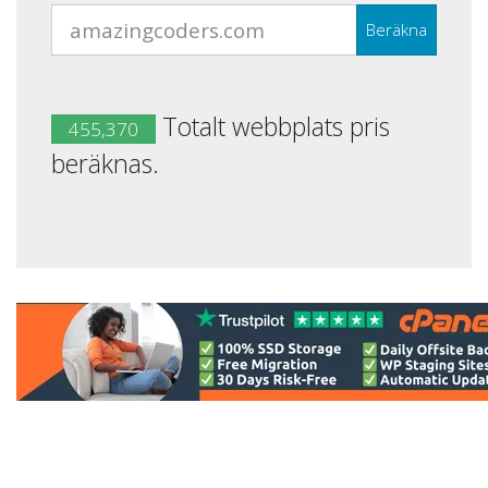
Beräkna
Totalt webbplats pris
455,370
beräknas.