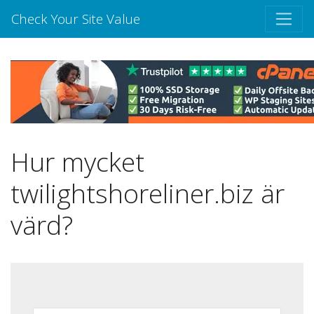
Check Your Site Value
Hur mycket
twilightshoreliner.biz är
värd?