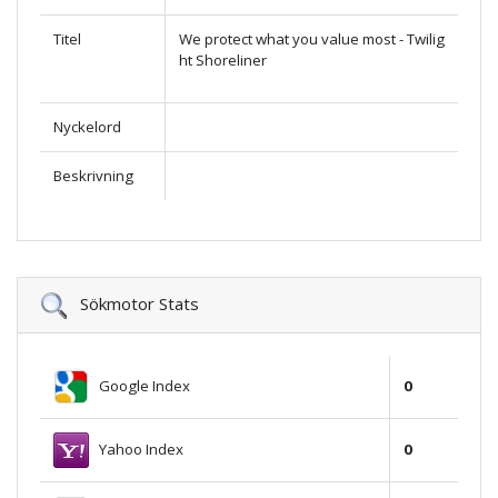
Titel
We protect what you value most - Twilig
ht Shoreliner
Nyckelord
Beskrivning
Sökmotor Stats
Google Index
0
Yahoo Index
0