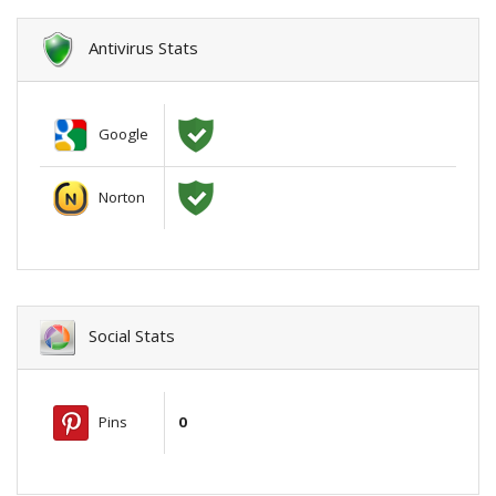
Antivirus Stats
Google
Norton
Social Stats
Pins
0