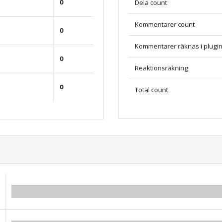
0
Dela count
Kommentarer count
0
Kommentarer räknas i plugi
0
Reaktionsräkning
0
Total count
0.00