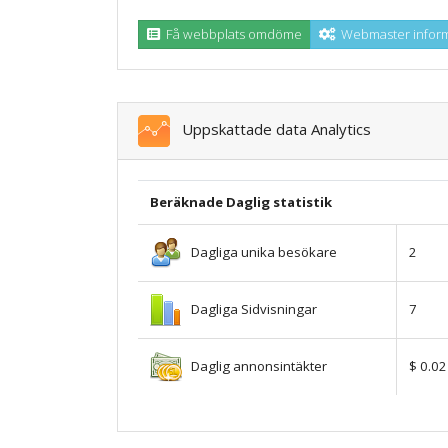
Få webbplats omdöme
Webmaster inform
Uppskattade data Analytics
Beräknade Daglig statistik
Dagliga unika besökare
2
Dagliga Sidvisningar
7
Daglig annonsintäkter
$ 0.02