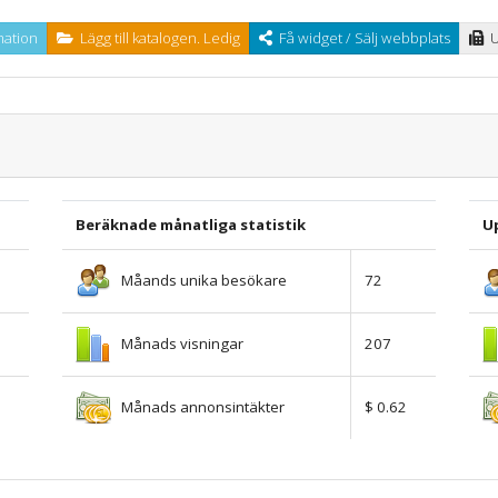
ation
Lägg till katalogen. Ledig
Få widget / Sälj webbplats
U
Beräknade månatliga statistik
U
Måands unika besökare
72
Månads visningar
207
Månads annonsintäkter
$ 0.62