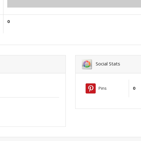
0.00
0
Social Stats
Pins
0