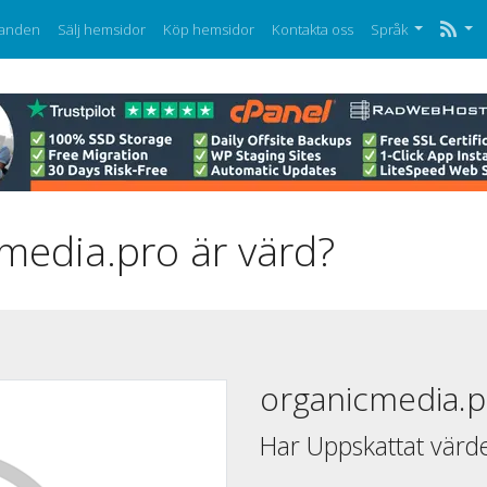
anden
Sälj hemsidor
Köp hemsidor
Kontakta oss
Språk
media.pro är värd?
organicmedia.p
Har Uppskattat värd