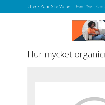
Check Your Site Value
Hem
Top
Komm
Hur mycket organic