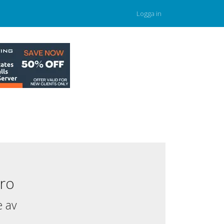
Logga in
ro
e av