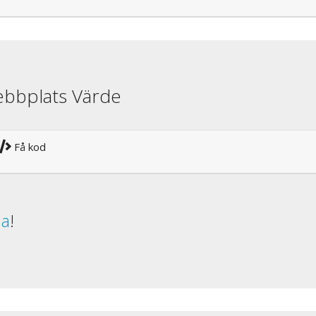
ebbplats Värde
Få kod
da
!