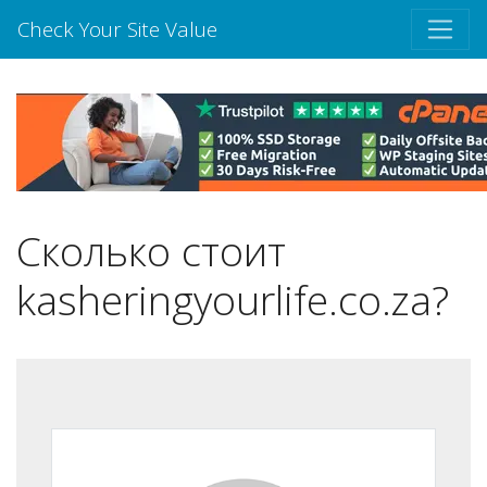
Check Your Site Value
Сколько стоит
kasheringyourlife.co.za?