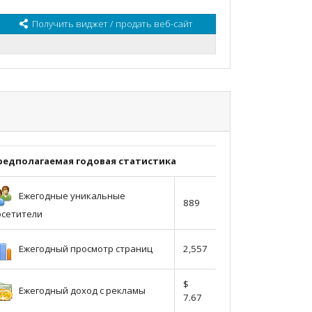
Получить виджет / продать веб-сайт
редполагаемая годовая статистика
Ежегодные уникальные
889
осетители
Ежегодный просмотр страниц
2,557
$
Ежегодный доход с рекламы
7.67