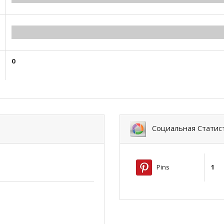
0.00
0
Социальная Статис
Pins
1