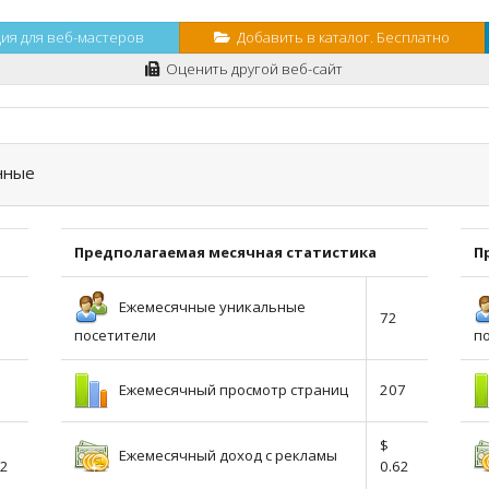
я для веб-мастеров
Добавить в каталог. Бесплатно
Оценить другой веб-сайт
нные
Предполагаемая месячная статистика
П
Ежемесячные уникальные
72
посетители
п
Ежемесячный просмотр страниц
207
$
Ежемесячный доход с рекламы
02
0.62