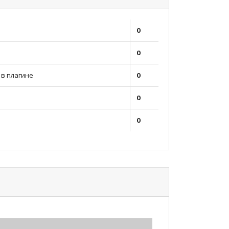
0
0
в плагине
0
0
0