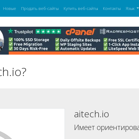
Новые
Продать веб-сайты
Купить веб-сайты
Контакты
Язык
h.io?
aitech.io
Имеет ориентиров