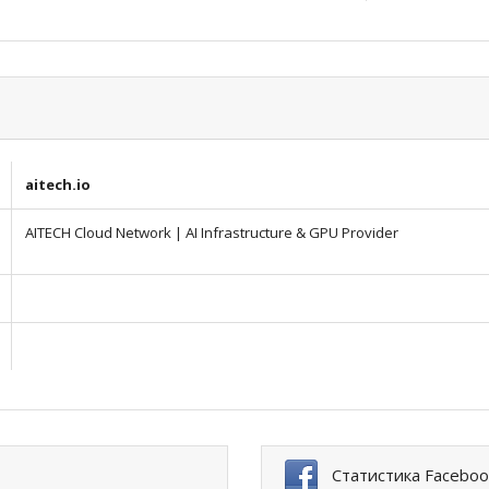
aitech.io
AITECH Cloud Network | AI Infrastructure & GPU Provider
Статистика Faceboo