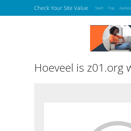
Check Your Site Value
Start
Top
Aanko
Hoeveel is z01.org 