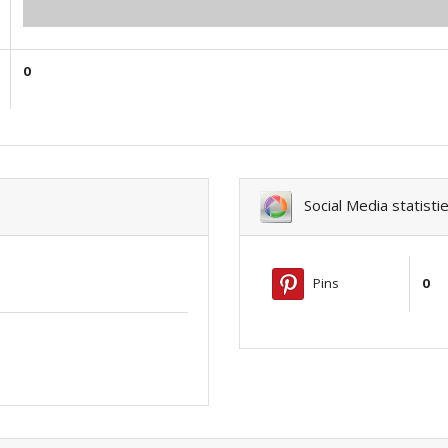
0.00
0
Social Media statisti
Pins
0