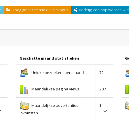
o
Voeg gratis toe aan de catalogus.
Verkrijg Verkoop website wid
Geschatte maand statistieken
Ge
Unieke bezoekers per maand
72
Maandelijkse pagina views
207
Maandelijkse advertenties
$
2
0.62
inkomsten