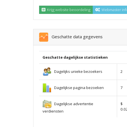
Krijg website beoordeling
Webmaster inf
Geschatte data gegevens
Geschatte dagelijkse statistieken
Dagelijks unieke bezoekers
2
Dagelijkse pagina bezoeken
7
Dagelijkse advertentie
$
0.0
verdiensten