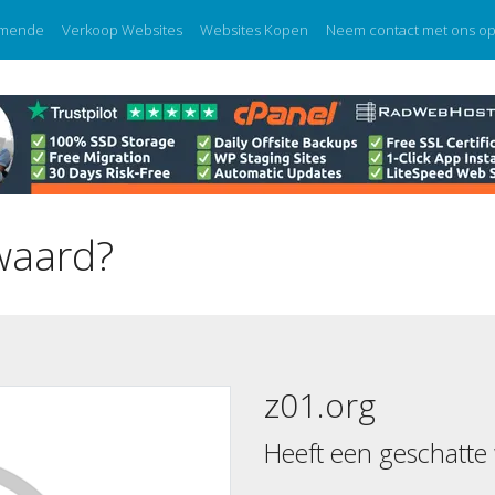
mende
Verkoop Websites
Websites Kopen
Neem contact met ons o
waard?
z01.org
Heeft een geschatte