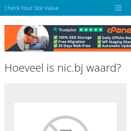
Check Your Site Value
Hoeveel is nic.bj waard?