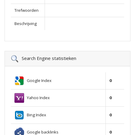
Trefwoorden
Beschrijving
Search Engine statistieken
Google Index
0
Yahoo Index
0
Bing Index
0
Google backlinks
0