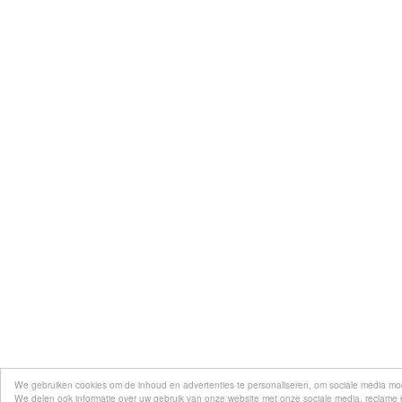
We gebruiken cookies om de inhoud en advertenties te personaliseren, om sociale media mo
We delen ook informatie over uw gebruik van onze website met onze sociale media, reclame e