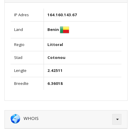
IP Adres
164.160.143.67
Benin
Land
Regio
Littoral
Stad
Cotonou
Lengte
2.42511
Breedte
6.36018
WHOIS