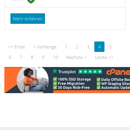
Mehr erfahren
<< Erste
< Vorherige
1
2
3
4
5
6
7
8
9
10
Nächste >
Letzte >>