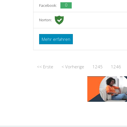
0
Facebook:
Norton:
Mehr erfahren
<< Erste
< Vorherige
1245
1246