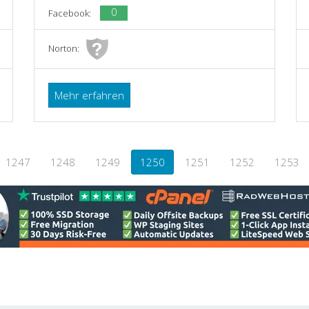
0
Facebook:
Norton:
Mehr erfahren
1247
1248
1249
1250
1251
1252
1253