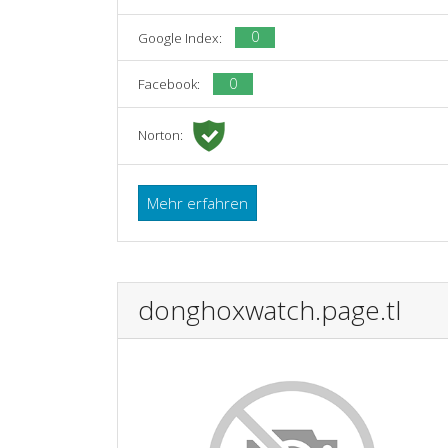
0
Google Index:
0
Facebook:
Norton:
Mehr erfahren
donghoxwatch.page.tl