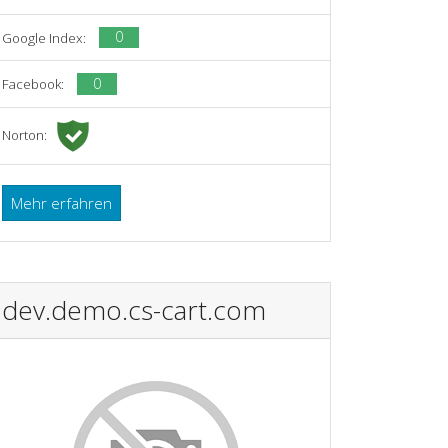
0
Google Index:
0
Facebook:
Norton:
Mehr erfahren
dev.demo.cs-cart.com