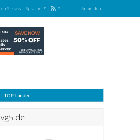
ren Sie uns
Sprache
Anmelden
TOP Länder
vg5.de