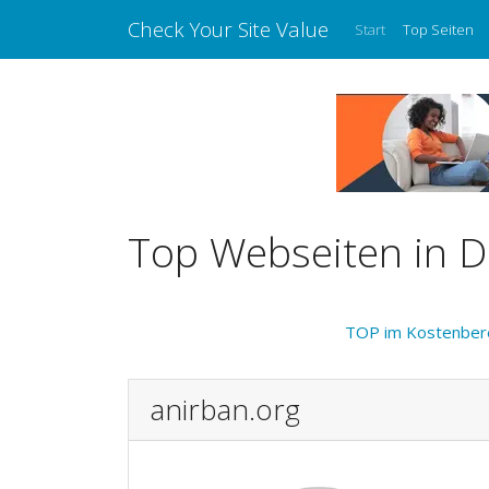
Check Your Site Value
Start
Top Seiten
Top Webseiten in D
TOP im Kostenber
anirban.org